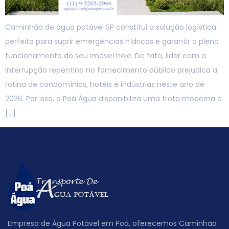
Caminhão de água potável SP constitui a solução logística
perfeita para suprir emergências hídricas e garantir o pleno
funcionamento do seu imóvel hoje. De fato, lidar com a
interrupção repentina no fornecimento público prejudica a
rotina de condomínios, hotéis e indústrias neste ano de
2026. Por isso, a Poá Água disponibiliza uma frota moderna e
[…]
Empresa de Água Potável em Poá, oferecemos Caminhão