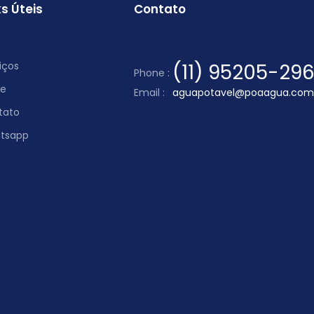
ks Úteis
Contato
iços
(11) 95205-29
Phone :
re
Email :
aguapotavel@poaagua.com
tato
tsapp