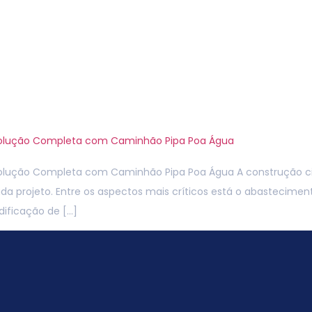
e
Sobre-Nós
Serviços
Contato
B
de obras
 Solução Completa com Caminhão Pipa Poa Água
Solução Completa com Caminhão Pipa Poa Água A construção c
ada projeto. Entre os aspectos mais críticos está o abastecime
dificação de […]