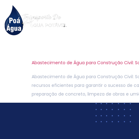
Hom
Tag:
logística 
Abastecimento de Água para Construção Civil:
Abastecimento de Água para Construção Civil: 
recursos eficientes para garantir o sucesso de c
preparação de concreto, limpeza de obras e umi