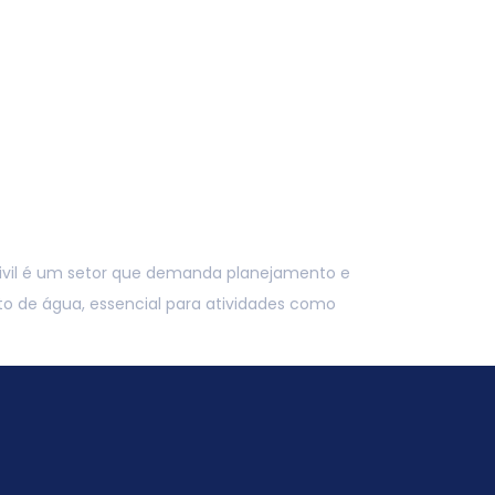
(11) 98052-9370
log
ivil é um setor que demanda planejamento e
nto de água, essencial para atividades como