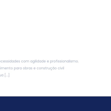
(11) 98052-9370
log
cessidades com agilidade e profissionalismo.
imento para obras e construção civil
ua […]