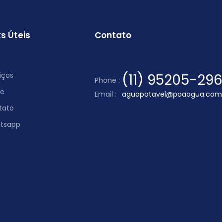
ks Úteis
Contato
iços
(11) 95205-29
Phone :
re
Email :
aguapotavel@poaagua.com
tato
tsapp