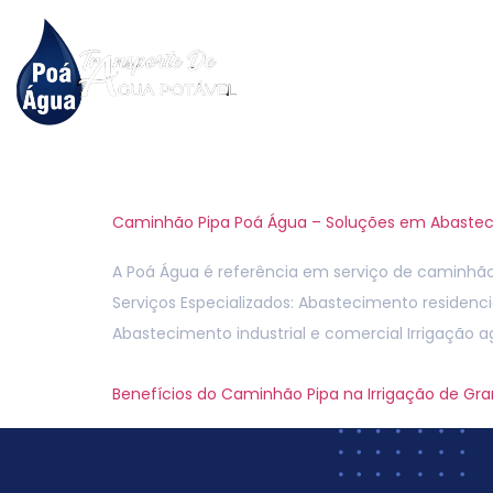
Hom
Tag:
eficiência
Caminhão Pipa Poá Água – Soluções em Abaste
A Poá Água é referência em serviço de caminhão 
Serviços Especializados: Abastecimento residenc
Abastecimento industrial e comercial Irrigação 
Benefícios do Caminhão Pipa na Irrigação de Gr