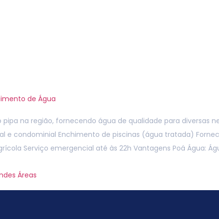
e
Sobre-Nós
Serviços
Contato
B
 na agricultura.
cimento de Água
pipa na região, fornecendo água de qualidade para diversas ne
ial e condominial Enchimento de piscinas (água tratada) Fornec
agrícola Serviço emergencial até às 22h Vantagens Poá Água: Ág
andes Áreas