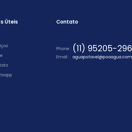
ks Úteis
Contato
iços
(11) 95205-29
Phone :
re
Email :
aguapotavel@poaagua.com
tato
tsapp