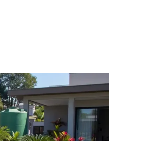
(11) 98052-9370
log
reço