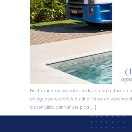
Desfrutar de momentos de lazer com a família ou 
de água para encher piscina Ferraz de Vasconcel
disponibiliza caminhões pipa […]