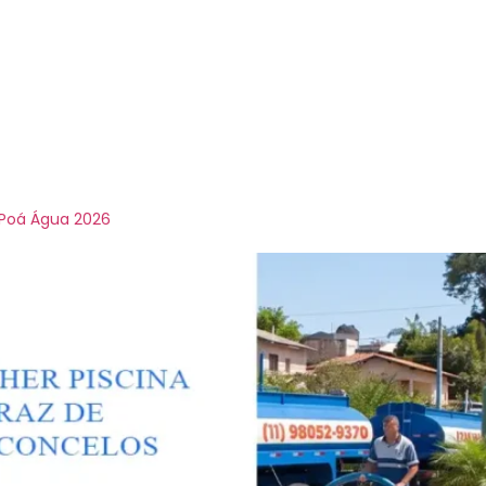
e
Sobre-Nós
Serviços
Contato
B
ipa 10000 litros p
 Poá Água 2026