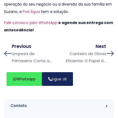
operação do seu negócio ou a diversão da sua família em
Suzano, a
Poá Água
tem a solução.
Fale conosco pelo WhatsApp
e agende sua entrega com
antecedência!
Previous
Next
Limpeza de
Canteiro de Obras
Primavera: Como a
Eficiente: O Papel do
Lavagem com
Caminhão Pipa para
Caminhão Pipa
Obras em Mogi das
Whatsapp
Ligue Já
Renova seu
Cruzes
Condomínio ou
Empresa
Contato