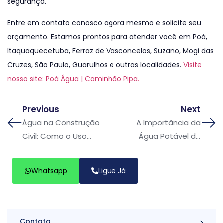
segurança.
Entre em contato conosco agora mesmo e solicite seu
orçamento. Estamos prontos para atender você em Poá,
Itaquaquecetuba, Ferraz de Vasconcelos, Suzano, Mogi das
Cruzes, São Paulo, Guarulhos e outras localidades.
Visite
nosso site: Poá Água | Caminhão Pipa.
Previous
Next
Água na Construção
A Importância da
Civil: Como o Uso
Água Potável de
Consciente Impacta
Qualidade para Sua
no Meio Ambiente
Família
Whatsapp
Ligue Já
Contato