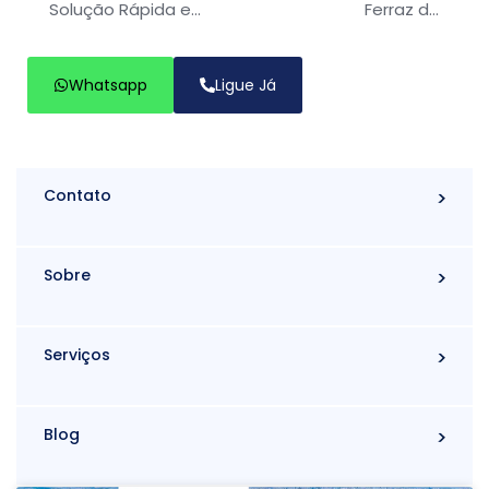
Solução Rápida e
Ferraz de
Econômica da Poá
Vasconcelos:
Água!
Lavagem de Pátios e
Whatsapp
Ligue Já
Abastecimento
Rápido
Contato
Sobre
Serviços
Blog