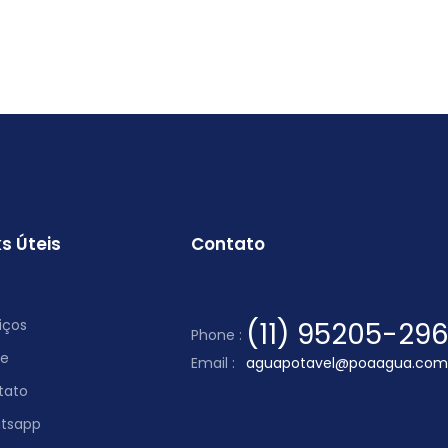
ks Úteis
Contato
iços
(11) 95205-29
Phone :
re
Email :
aguapotavel@poaagua.com
tato
tsapp