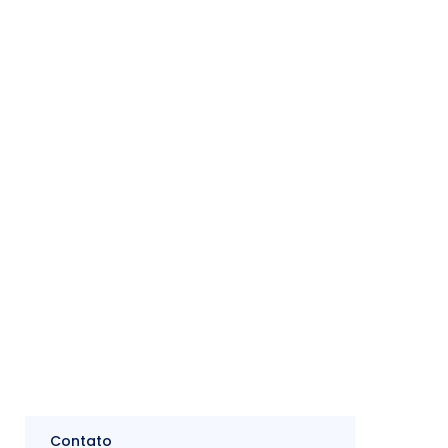
(11) 98052-9370
log
Abastecimento e
Contato